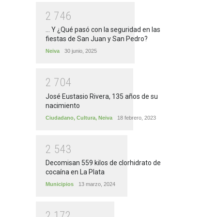
2
7
4
6
... Y ¿Qué pasó con la seguridad en las
fiestas de San Juan y San Pedro?
Neiva
30 junio, 2025
2
7
0
4
José Eustasio Rivera, 135 años de su
nacimiento
Ciudadano
,
Cultura
,
Neiva
18 febrero, 2023
2
5
4
3
Decomisan 559 kilos de clorhidrato de
cocaína en La Plata
Municipios
13 marzo, 2024
2
1
7
2