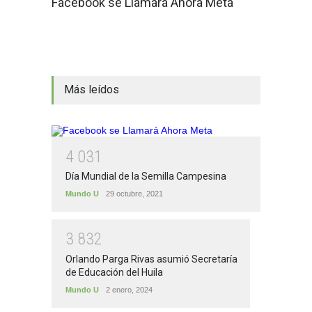
Facebook se Llamará Ahora Meta
Más leídos
4
0
3
1
Día Mundial de la Semilla Campesina
Mundo U
29 octubre, 2021
3
8
3
2
Orlando Parga Rivas asumió Secretaría
de Educación del Huila
Mundo U
2 enero, 2024