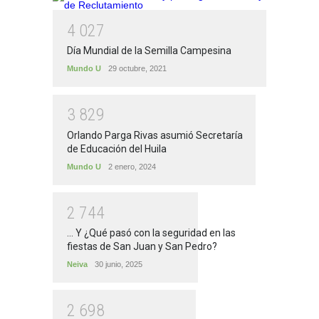
4
0
2
7
Día Mundial de la Semilla Campesina
Mundo U
29 octubre, 2021
3
8
2
9
Orlando Parga Rivas asumió Secretaría
de Educación del Huila
Mundo U
2 enero, 2024
2
7
4
4
... Y ¿Qué pasó con la seguridad en las
fiestas de San Juan y San Pedro?
Neiva
30 junio, 2025
2
6
9
8