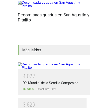
Decomisada guadua en San Agustín y
Pitalito
Más leídos
4
0
2
7
Día Mundial de la Semilla Campesina
Mundo U
29 octubre, 2021
3
8
2
9