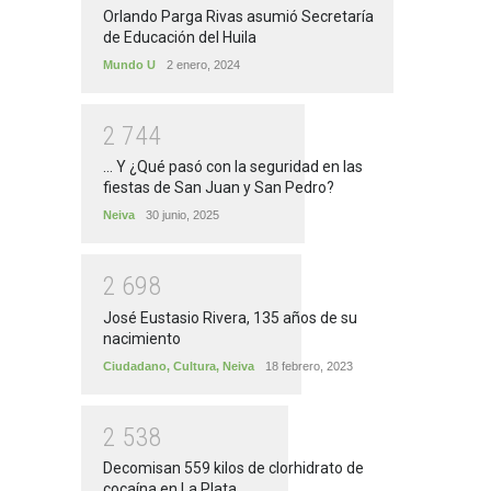
Orlando Parga Rivas asumió Secretaría
de Educación del Huila
Mundo U
2 enero, 2024
2
7
4
4
... Y ¿Qué pasó con la seguridad en las
fiestas de San Juan y San Pedro?
Neiva
30 junio, 2025
2
6
9
8
José Eustasio Rivera, 135 años de su
nacimiento
Ciudadano
,
Cultura
,
Neiva
18 febrero, 2023
2
5
3
8
Decomisan 559 kilos de clorhidrato de
cocaína en La Plata