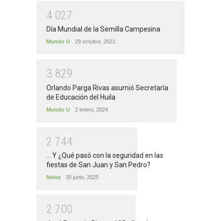
4
0
2
7
Día Mundial de la Semilla Campesina
Mundo U
29 octubre, 2021
3
8
2
9
Orlando Parga Rivas asumió Secretaría
de Educación del Huila
Mundo U
2 enero, 2024
2
7
4
4
... Y ¿Qué pasó con la seguridad en las
fiestas de San Juan y San Pedro?
Neiva
30 junio, 2025
2
7
0
0