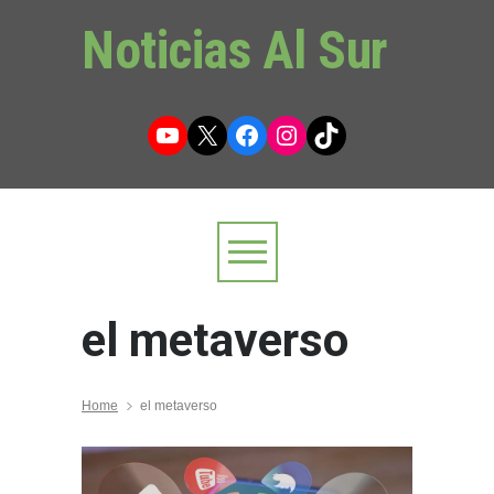
Noticias Al Sur
YouTube
X
Facebook
Instagram
TikTok
el metaverso
Home
el metaverso