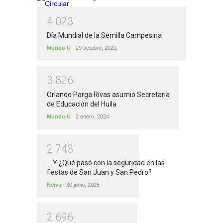
4
0
2
3
Día Mundial de la Semilla Campesina
Mundo U
29 octubre, 2021
3
8
2
6
Orlando Parga Rivas asumió Secretaría
de Educación del Huila
Mundo U
2 enero, 2024
2
7
4
3
... Y ¿Qué pasó con la seguridad en las
fiestas de San Juan y San Pedro?
Neiva
30 junio, 2025
2
6
9
6