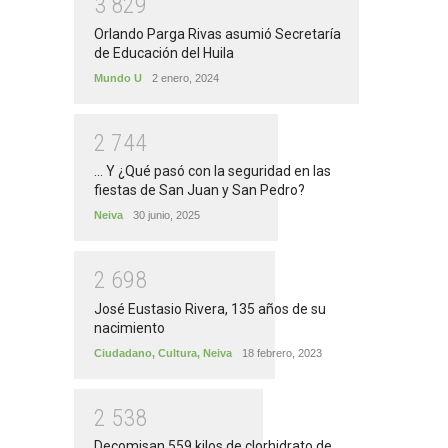
3
8
2
9
Orlando Parga Rivas asumió Secretaría
de Educación del Huila
Mundo U
2 enero, 2024
2
7
4
4
... Y ¿Qué pasó con la seguridad en las
fiestas de San Juan y San Pedro?
Neiva
30 junio, 2025
2
6
9
8
José Eustasio Rivera, 135 años de su
nacimiento
Ciudadano
,
Cultura
,
Neiva
18 febrero, 2023
2
5
3
8
Decomisan 559 kilos de clorhidrato de