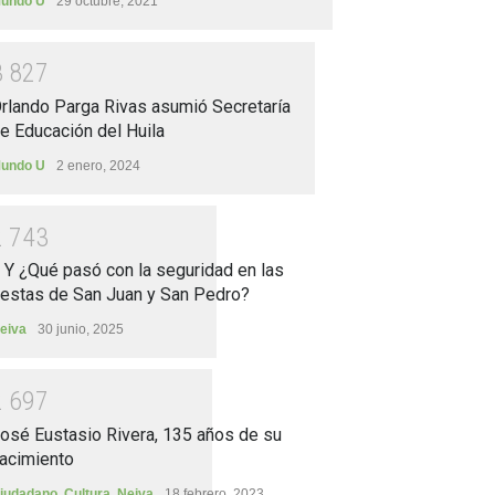
undo U
29 octubre, 2021
3
8
2
7
rlando Parga Rivas asumió Secretaría
e Educación del Huila
undo U
2 enero, 2024
2
7
4
3
.. Y ¿Qué pasó con la seguridad en las
iestas de San Juan y San Pedro?
eiva
30 junio, 2025
2
6
9
7
osé Eustasio Rivera, 135 años de su
acimiento
iudadano
,
Cultura
,
Neiva
18 febrero, 2023