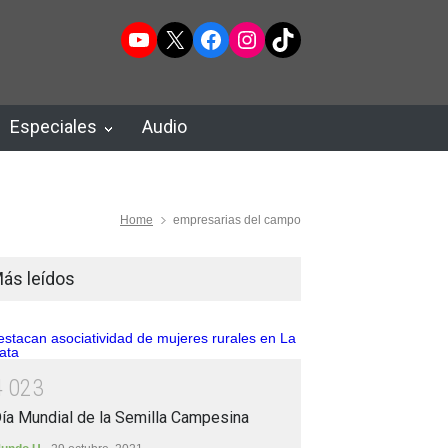
YouTube
X
Facebook
Instagram
TikTok
Especiales
Audio
Home
empresarias del campo
ás leídos
4
0
2
3
ía Mundial de la Semilla Campesina