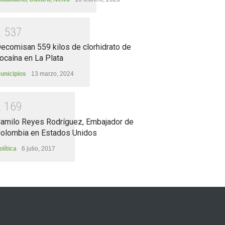
2
5
3
7
ecomisan 559 kilos de clorhidrato de
ocaína en La Plata
unicipios
13 marzo, 2024
2
1
6
9
amilo Reyes Rodríguez, Embajador de
olombia en Estados Unidos
olítica
6 julio, 2017