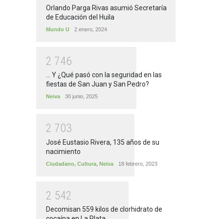
Orlando Parga Rivas asumió Secretaría
de Educación del Huila
Mundo U
2 enero, 2024
2
7
4
6
... Y ¿Qué pasó con la seguridad en las
fiestas de San Juan y San Pedro?
Neiva
30 junio, 2025
2
7
0
3
José Eustasio Rivera, 135 años de su
nacimiento
Ciudadano
,
Cultura
,
Neiva
18 febrero, 2023
2
5
4
2
Decomisan 559 kilos de clorhidrato de
cocaína en La Plata