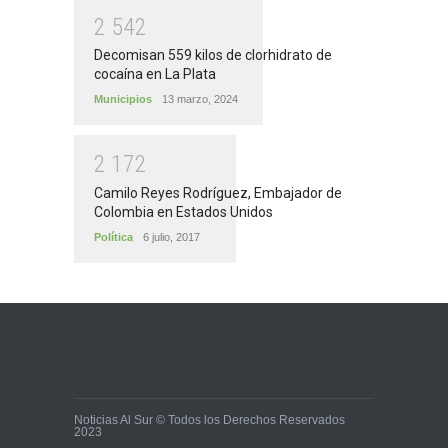
2
5
4
2
Decomisan 559 kilos de clorhidrato de
cocaína en La Plata
Municipios
13 marzo, 2024
2
1
7
2
Camilo Reyes Rodríguez, Embajador de
Colombia en Estados Unidos
Política
6 julio, 2017
Noticias Al Sur © Todos los Derechos Reservados
2023