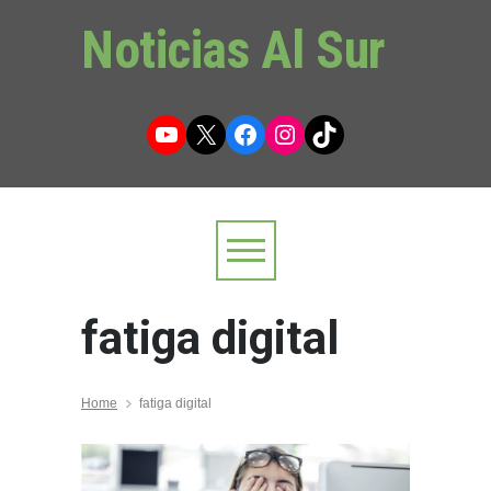
Noticias Al Sur
YouTube
X
Facebook
Instagram
TikTok
fatiga digital
Home
fatiga digital