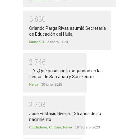
3
8
3
0
Orlando Parga Rivas asumió Secretaría
de Educación del Huila
Mundo U
2 enero, 2024
2
7
4
6
... Y ¿Qué pasó con la seguridad en las
fiestas de San Juan y San Pedro?
Neiva
30 junio, 2025
2
7
0
3
José Eustasio Rivera, 135 años de su
nacimiento
Ciudadano
,
Cultura
,
Neiva
18 febrero, 2023