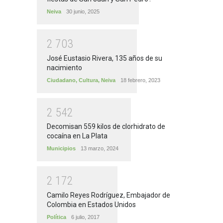
Neiva
30 junio, 2025
2
7
0
3
José Eustasio Rivera, 135 años de su
nacimiento
Ciudadano
,
Cultura
,
Neiva
18 febrero, 2023
2
5
4
2
Decomisan 559 kilos de clorhidrato de
cocaína en La Plata
Municipios
13 marzo, 2024
2
1
7
2
Camilo Reyes Rodríguez, Embajador de
Colombia en Estados Unidos
Política
6 julio, 2017