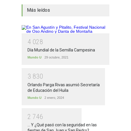
Más leídos
4
0
2
8
Día Mundial de la Semilla Campesina
Mundo U
29 octubre, 2021
3
8
3
0
Orlando Parga Rivas asumió Secretaría
de Educación del Huila
Mundo U
2 enero, 2024
2
7
4
6
... Y ¿Qué pasó con la seguridad en las
fiestas de San Juan y San Pedro?