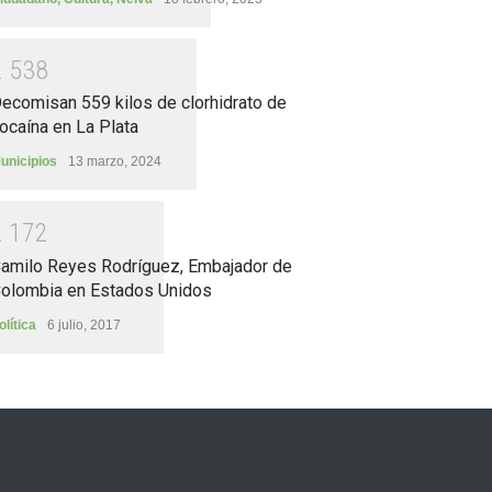
2
5
3
8
ecomisan 559 kilos de clorhidrato de
ocaína en La Plata
unicipios
13 marzo, 2024
2
1
7
2
amilo Reyes Rodríguez, Embajador de
olombia en Estados Unidos
olítica
6 julio, 2017