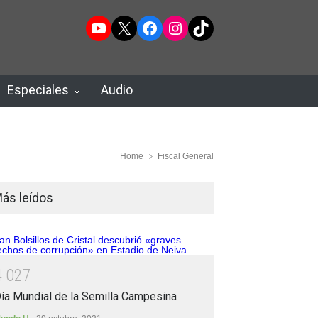
YouTube
X
Facebook
Instagram
TikTok
Especiales
Audio
Home
Fiscal General
ás leídos
4
0
2
7
ía Mundial de la Semilla Campesina