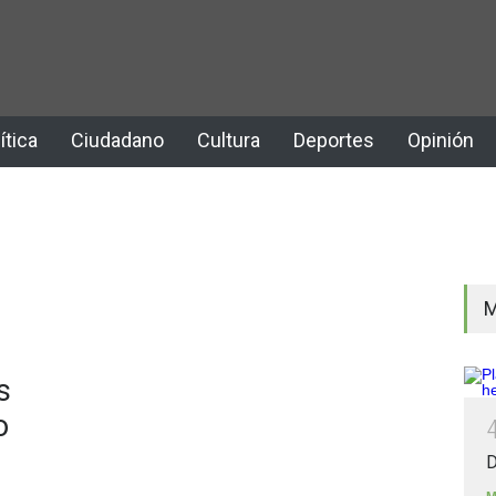
ítica
Ciudadano
Cultura
Deportes
Opinión
M
s
o
D