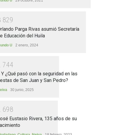
undo U
29 octubre, 2021
3
8
2
9
rlando Parga Rivas asumió Secretaría
e Educación del Huila
undo U
2 enero, 2024
2
7
4
4
.. Y ¿Qué pasó con la seguridad en las
iestas de San Juan y San Pedro?
eiva
30 junio, 2025
2
6
9
8
osé Eustasio Rivera, 135 años de su
acimiento
iudadano
,
Cultura
,
Neiva
18 febrero, 2023