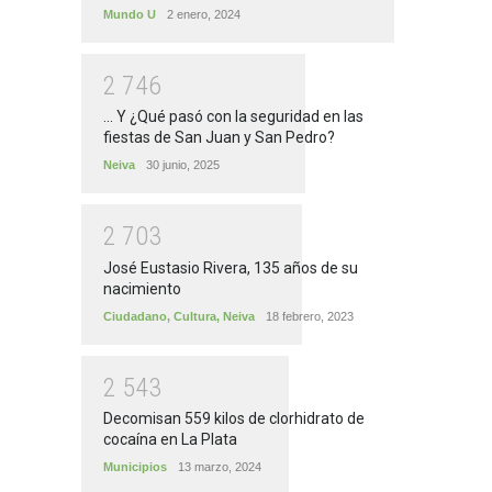
Mundo U
2 enero, 2024
2
7
4
6
... Y ¿Qué pasó con la seguridad en las
fiestas de San Juan y San Pedro?
Neiva
30 junio, 2025
2
7
0
3
José Eustasio Rivera, 135 años de su
nacimiento
Ciudadano
,
Cultura
,
Neiva
18 febrero, 2023
2
5
4
3
Decomisan 559 kilos de clorhidrato de
cocaína en La Plata
Municipios
13 marzo, 2024