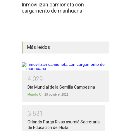
Inmovilizan camioneta con
cargamento de marihuana
Más leídos
4
0
2
9
Día Mundial de la Semilla Campesina
Mundo U
29 octubre, 2021
3
8
3
1
Orlando Parga Rivas asumió Secretaría
de Educación del Huila