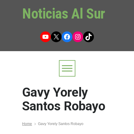
Noticias Al Sur
YouTube
X
Facebook
Instagram
TikTok
Gavy Yorely
Santos Robayo
Home
Gavy Yorely Santos Robayo