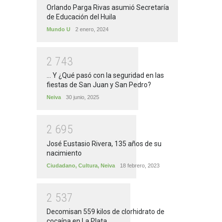
Orlando Parga Rivas asumió Secretaría
de Educación del Huila
Mundo U
2 enero, 2024
2
7
4
3
... Y ¿Qué pasó con la seguridad en las
fiestas de San Juan y San Pedro?
Neiva
30 junio, 2025
2
6
9
5
José Eustasio Rivera, 135 años de su
nacimiento
Ciudadano
,
Cultura
,
Neiva
18 febrero, 2023
2
5
3
7
Decomisan 559 kilos de clorhidrato de
cocaína en La Plata