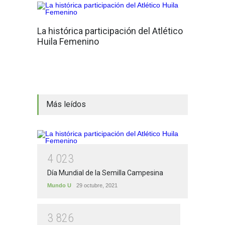
La histórica participación del Atlético
Huila Femenino
Más leídos
4
0
2
3
Día Mundial de la Semilla Campesina
Mundo U
29 octubre, 2021
3
8
2
6