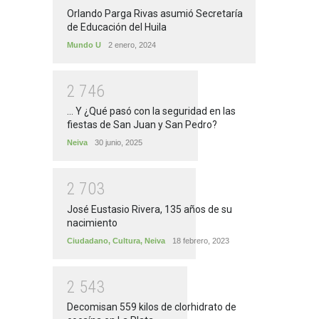
Orlando Parga Rivas asumió Secretaría
de Educación del Huila
Mundo U
2 enero, 2024
2
7
4
6
... Y ¿Qué pasó con la seguridad en las
fiestas de San Juan y San Pedro?
Neiva
30 junio, 2025
2
7
0
3
José Eustasio Rivera, 135 años de su
nacimiento
Ciudadano
,
Cultura
,
Neiva
18 febrero, 2023
2
5
4
3
Decomisan 559 kilos de clorhidrato de