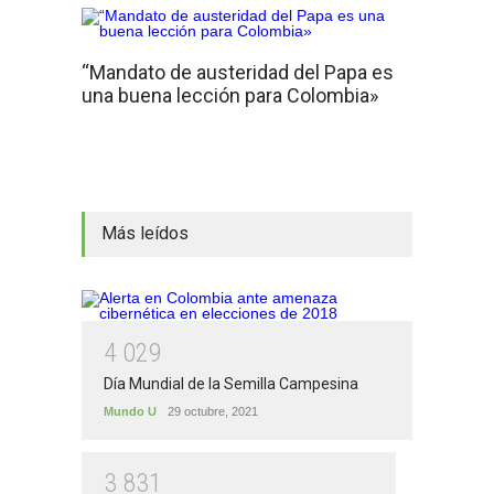
“Mandato de austeridad del Papa es
una buena lección para Colombia»
Más leídos
4
0
2
9
Día Mundial de la Semilla Campesina
Mundo U
29 octubre, 2021
3
8
3
1