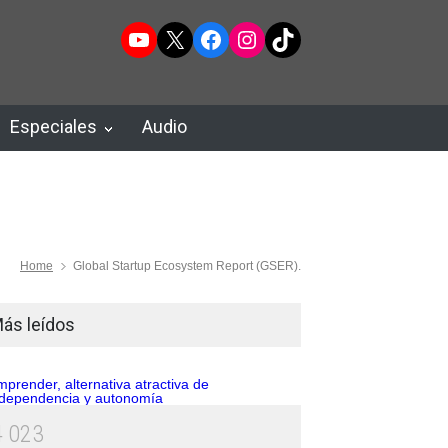
YouTube
X
Facebook
Instagram
TikTok
Especiales
Audio
Home
Global Startup Ecosystem Report (GSER).
ás leídos
4
0
2
3