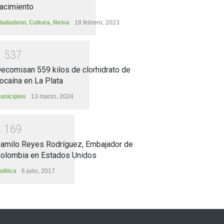
acimiento
iudadano
,
Cultura
,
Neiva
18 febrero, 2023
2
5
3
7
ecomisan 559 kilos de clorhidrato de
ocaína en La Plata
unicipios
13 marzo, 2024
2
1
6
9
amilo Reyes Rodríguez, Embajador de
olombia en Estados Unidos
olítica
6 julio, 2017