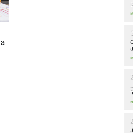
D
M
ia
O
d
M
.
f
N
J