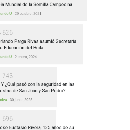
ía Mundial de la Semilla Campesina
undo U
29 octubre, 2021
3
8
2
6
rlando Parga Rivas asumió Secretaría
e Educación del Huila
undo U
2 enero, 2024
2
7
4
3
.. Y ¿Qué pasó con la seguridad en las
iestas de San Juan y San Pedro?
eiva
30 junio, 2025
2
6
9
6
osé Eustasio Rivera, 135 años de su