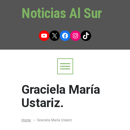
Noticias Al Sur
YouTube
X
Facebook
Instagram
TikTok
Graciela María
Ustariz.
Home
Graciela María Ustariz.