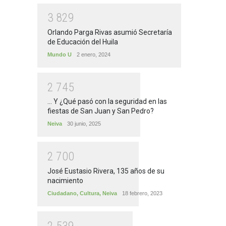
3
8
2
9
Orlando Parga Rivas asumió Secretaría
de Educación del Huila
Mundo U
2 enero, 2024
2
7
4
5
... Y ¿Qué pasó con la seguridad en las
fiestas de San Juan y San Pedro?
Neiva
30 junio, 2025
2
7
0
0
José Eustasio Rivera, 135 años de su
nacimiento
Ciudadano
,
Cultura
,
Neiva
18 febrero, 2023
2
5
3
9