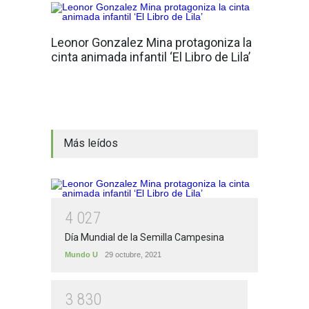
Leonor Gonzalez Mina protagoniza la
cinta animada infantil ‘El Libro de Lila’
Más leídos
4
0
2
7
Día Mundial de la Semilla Campesina
Mundo U
29 octubre, 2021
3
8
3
0