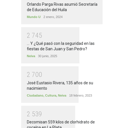
Orlando Parga Rivas asumió Secretaría
de Educación del Huila
Mundo U
2 enero, 2024
2
7
4
5
... Y ¿Qué pasó con la seguridad en las
fiestas de San Juan y San Pedro?
Neiva
30 junio, 2025
2
7
0
0
José Eustasio Rivera, 135 años de su
nacimiento
Ciudadano
,
Cultura
,
Neiva
18 febrero, 2023
2
5
3
9
Decomisan 559 kilos de clorhidrato de
cocaína en La Plata