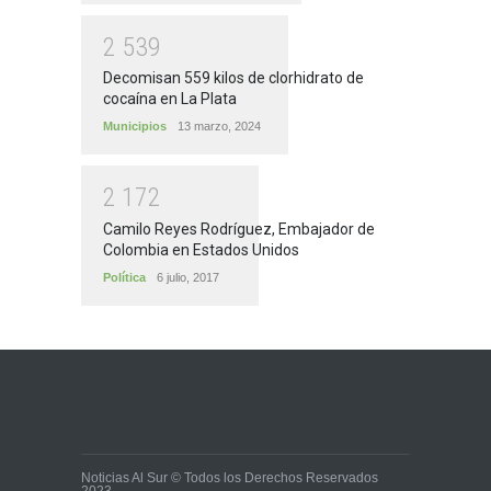
2
5
3
9
Decomisan 559 kilos de clorhidrato de
cocaína en La Plata
Municipios
13 marzo, 2024
2
1
7
2
Camilo Reyes Rodríguez, Embajador de
Colombia en Estados Unidos
Política
6 julio, 2017
Noticias Al Sur © Todos los Derechos Reservados
2023