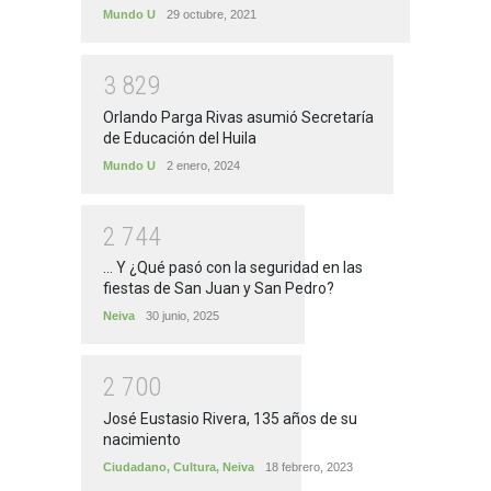
Mundo U
29 octubre, 2021
3
8
2
9
Orlando Parga Rivas asumió Secretaría
de Educación del Huila
Mundo U
2 enero, 2024
2
7
4
4
... Y ¿Qué pasó con la seguridad en las
fiestas de San Juan y San Pedro?
Neiva
30 junio, 2025
2
7
0
0
José Eustasio Rivera, 135 años de su
nacimiento
Ciudadano
,
Cultura
,
Neiva
18 febrero, 2023