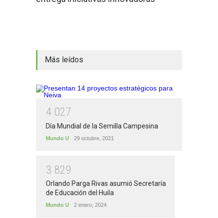
Más leídos
4
0
2
7
Día Mundial de la Semilla Campesina
Mundo U
29 octubre, 2021
3
8
2
9
Orlando Parga Rivas asumió Secretaría
de Educación del Huila
Mundo U
2 enero, 2024