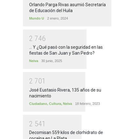
Orlando Parga Rivas asumió Secretaría
de Educación del Huila
Mundo U
2 enero, 2024
2
7
4
6
... Y ¿Qué pasó con la seguridad en las
fiestas de San Juan y San Pedro?
Neiva
30 junio, 2025
2
7
0
1
José Eustasio Rivera, 135 años de su
nacimiento
Ciudadano
,
Cultura
,
Neiva
18 febrero, 2023
2
5
4
1
Decomisan 559 kilos de clorhidrato de
cocaína en La Plata