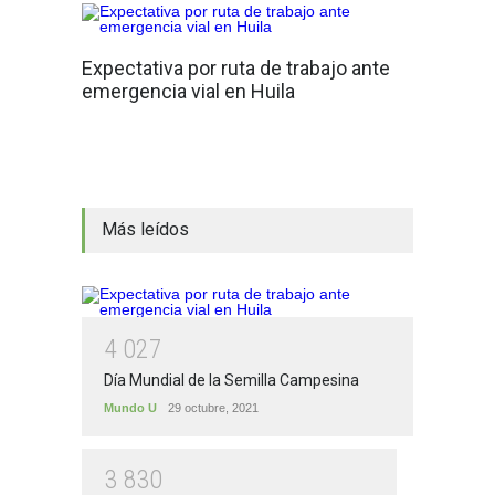
Expectativa por ruta de trabajo ante
emergencia vial en Huila
Más leídos
4
0
2
7
Día Mundial de la Semilla Campesina
Mundo U
29 octubre, 2021
3
8
3
0