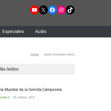
YouTube
X
Facebook
Instagram
TikTok
Especiales
Audio
Home
Jaime Pumarejo Heins
ás leídos
ía Mundial de la Semilla Campesina
undo U
29 octubre, 2021