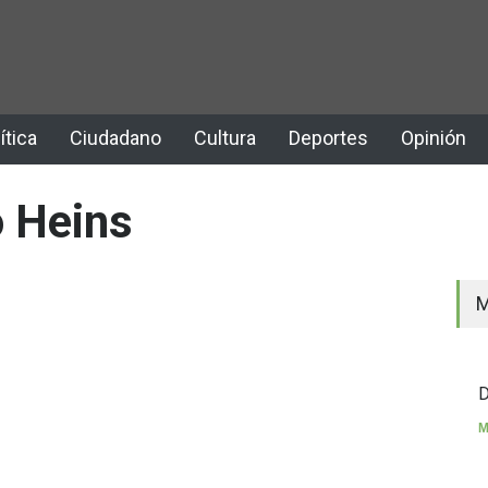
ítica
Ciudadano
Cultura
Deportes
Opinión
 Heins
M
D
M