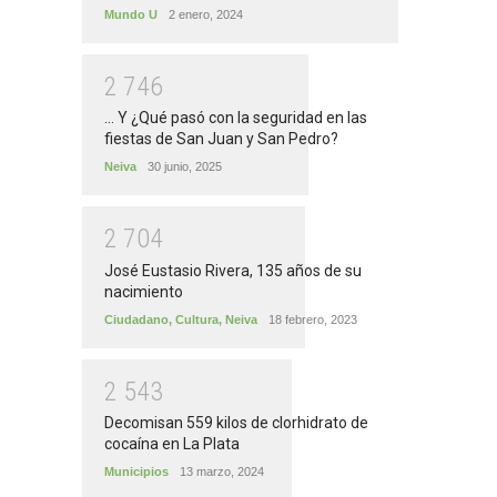
Mundo U
2 enero, 2024
2
7
4
6
... Y ¿Qué pasó con la seguridad en las
fiestas de San Juan y San Pedro?
Neiva
30 junio, 2025
2
7
0
4
José Eustasio Rivera, 135 años de su
nacimiento
Ciudadano
,
Cultura
,
Neiva
18 febrero, 2023
2
5
4
3
Decomisan 559 kilos de clorhidrato de
cocaína en La Plata
Municipios
13 marzo, 2024