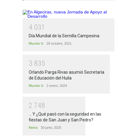
4
0
3
1
Día Mundial de la Semilla Campesina
Mundo U
29 octubre, 2021
3
8
3
5
Orlando Parga Rivas asumió Secretaría
de Educación del Huila
Mundo U
2 enero, 2024
2
7
4
8
... Y ¿Qué pasó con la seguridad en las
fiestas de San Juan y San Pedro?
Neiva
30 junio, 2025