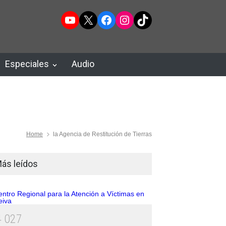
YouTube
X
Facebook
Instagram
TikTok
Especiales
Audio
Home
la Agencia de Restitución de Tierras
ás leídos
4
0
2
7