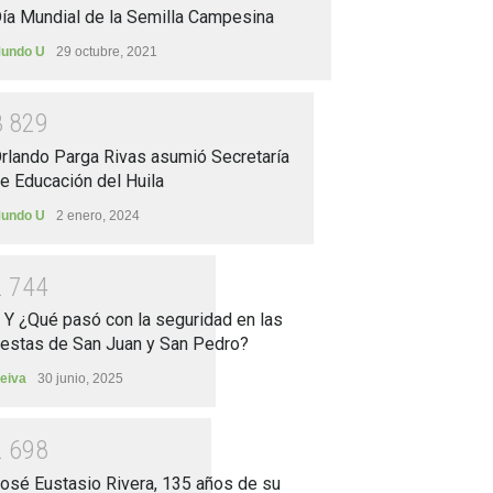
ía Mundial de la Semilla Campesina
undo U
29 octubre, 2021
3
8
2
9
rlando Parga Rivas asumió Secretaría
e Educación del Huila
undo U
2 enero, 2024
2
7
4
4
.. Y ¿Qué pasó con la seguridad en las
iestas de San Juan y San Pedro?
eiva
30 junio, 2025
2
6
9
8
osé Eustasio Rivera, 135 años de su