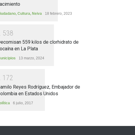
acimiento
iudadano
,
Cultura
,
Neiva
18 febrero, 2023
2
5
3
8
ecomisan 559 kilos de clorhidrato de
ocaína en La Plata
unicipios
13 marzo, 2024
2
1
7
2
amilo Reyes Rodríguez, Embajador de
olombia en Estados Unidos
olítica
6 julio, 2017