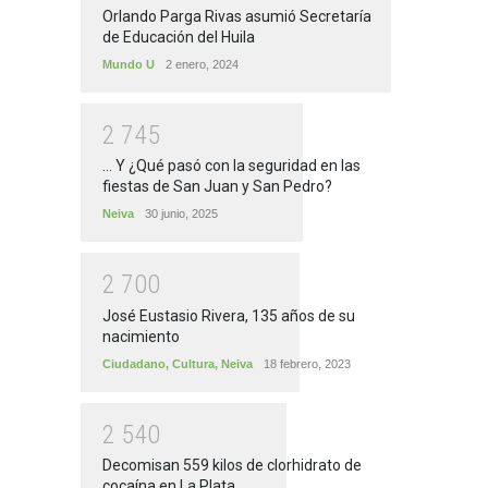
Orlando Parga Rivas asumió Secretaría
de Educación del Huila
Mundo U
2 enero, 2024
2
7
4
5
... Y ¿Qué pasó con la seguridad en las
fiestas de San Juan y San Pedro?
Neiva
30 junio, 2025
2
7
0
0
José Eustasio Rivera, 135 años de su
nacimiento
Ciudadano
,
Cultura
,
Neiva
18 febrero, 2023
2
5
4
0
Decomisan 559 kilos de clorhidrato de
cocaína en La Plata