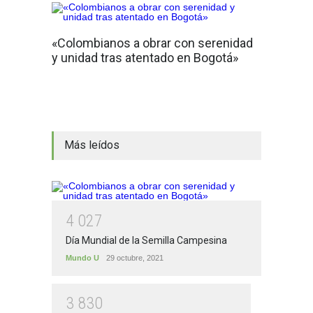
«Colombianos a obrar con serenidad
y unidad tras atentado en Bogotá»
Más leídos
4
0
2
7
Día Mundial de la Semilla Campesina
Mundo U
29 octubre, 2021
3
8
3
0