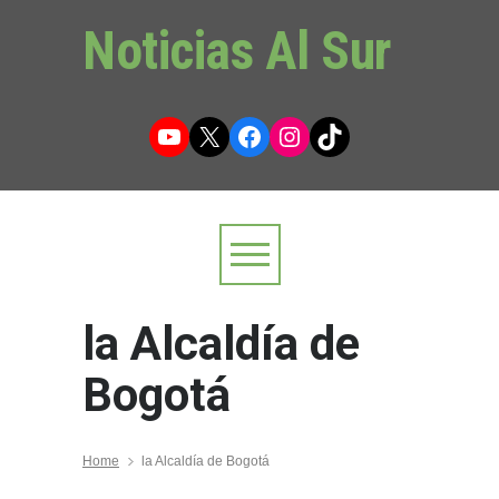
Noticias Al Sur
YouTube
X
Facebook
Instagram
TikTok
la Alcaldía de
Bogotá
Home
la Alcaldía de Bogotá