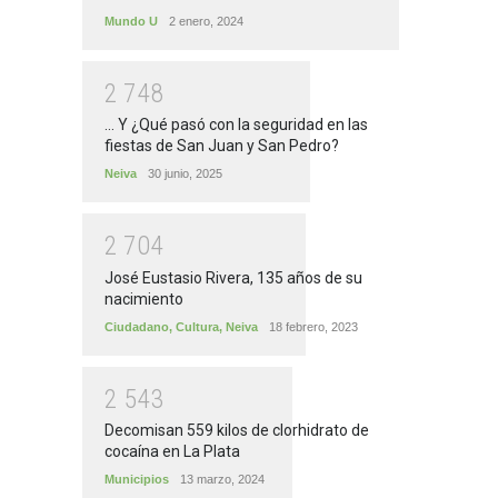
Mundo U
2 enero, 2024
2
7
4
8
... Y ¿Qué pasó con la seguridad en las
fiestas de San Juan y San Pedro?
Neiva
30 junio, 2025
2
7
0
4
José Eustasio Rivera, 135 años de su
nacimiento
Ciudadano
,
Cultura
,
Neiva
18 febrero, 2023
2
5
4
3
Decomisan 559 kilos de clorhidrato de
cocaína en La Plata
Municipios
13 marzo, 2024