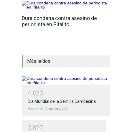
Dura condena contra asesino de
periodista en Pitalito
Más leídos
4
0
2
3
Día Mundial de la Semilla Campesina
Mundo U
29 octubre, 2021
3
8
2
7