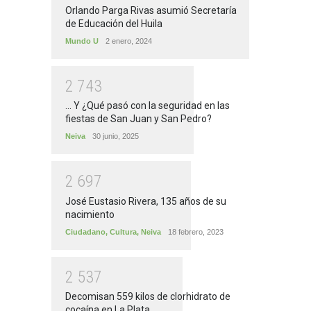
Orlando Parga Rivas asumió Secretaría
de Educación del Huila
Mundo U
2 enero, 2024
2
7
4
3
... Y ¿Qué pasó con la seguridad en las
fiestas de San Juan y San Pedro?
Neiva
30 junio, 2025
2
6
9
7
José Eustasio Rivera, 135 años de su
nacimiento
Ciudadano
,
Cultura
,
Neiva
18 febrero, 2023
2
5
3
7
Decomisan 559 kilos de clorhidrato de
cocaína en La Plata