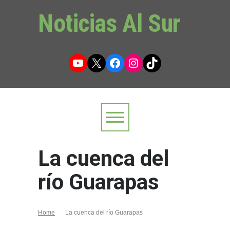
Noticias Al Sur
YouTube
X
Facebook
Instagram
TikTok
La cuenca del
río Guarapas
Home
La cuenca del río Guarapas