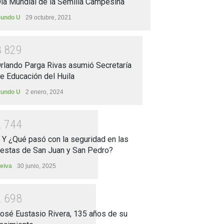
ía Mundial de la Semilla Campesina
undo U
29 octubre, 2021
3
8
2
9
rlando Parga Rivas asumió Secretaría
e Educación del Huila
undo U
2 enero, 2024
2
7
4
4
.. Y ¿Qué pasó con la seguridad en las
iestas de San Juan y San Pedro?
eiva
30 junio, 2025
2
6
9
8
osé Eustasio Rivera, 135 años de su