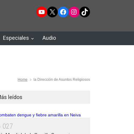
YouTube
X
Facebook
Instagram
TikTok
Especiales
Audio
Home
la Dirección de Asuntos Religiosos
ás leídos
4
0
2
7