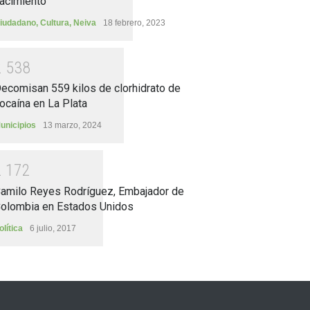
acimiento
iudadano
,
Cultura
,
Neiva
18 febrero, 2023
2
5
3
8
ecomisan 559 kilos de clorhidrato de
ocaína en La Plata
unicipios
13 marzo, 2024
2
1
7
2
amilo Reyes Rodríguez, Embajador de
olombia en Estados Unidos
olítica
6 julio, 2017