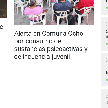
D
M
e
O
Alerta en Comuna Ocho
d
por consumo de
M
sustancias psicoactivas y
delincuencia juvenil
.
f
N
J