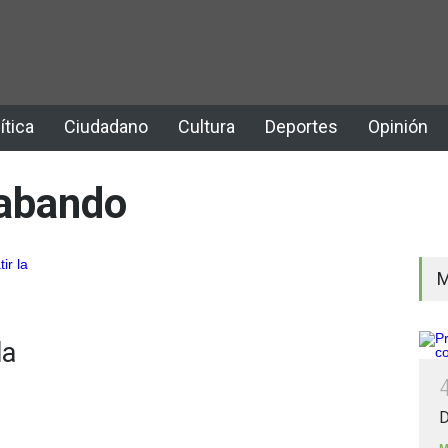
ítica
Ciudadano
Cultura
Deportes
Opinión
rabando
M
la
D