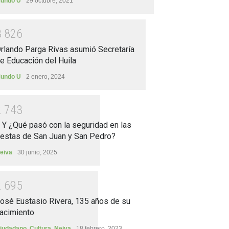
undo U
29 octubre, 2021
3
8
2
6
rlando Parga Rivas asumió Secretaría
e Educación del Huila
undo U
2 enero, 2024
2
7
4
3
.. Y ¿Qué pasó con la seguridad en las
iestas de San Juan y San Pedro?
eiva
30 junio, 2025
2
6
9
5
osé Eustasio Rivera, 135 años de su
acimiento
iudadano
,
Cultura
,
Neiva
18 febrero, 2023