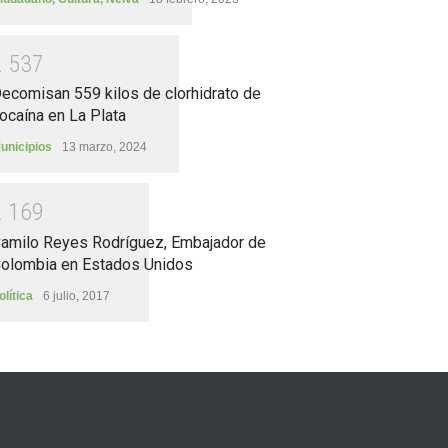
2
5
3
7
ecomisan 559 kilos de clorhidrato de
ocaína en La Plata
unicipios
13 marzo, 2024
2
1
6
9
amilo Reyes Rodríguez, Embajador de
olombia en Estados Unidos
olítica
6 julio, 2017