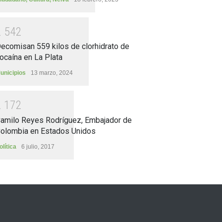
2
5
4
2
ecomisan 559 kilos de clorhidrato de
ocaína en La Plata
unicipios
13 marzo, 2024
2
1
7
2
amilo Reyes Rodríguez, Embajador de
olombia en Estados Unidos
olítica
6 julio, 2017