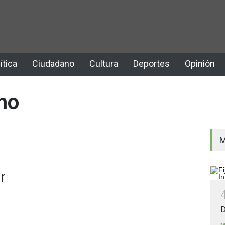
ítica
Ciudadano
Cultura
Deportes
Opinión
mo
M
r
D