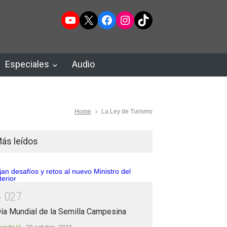
YouTube
X
Facebook
Instagram
TikTok
Especiales
Audio
Home
La Ley de Turismo
ás leídos
4
0
2
7
ía Mundial de la Semilla Campesina