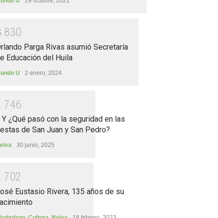
undo U
29 octubre, 2021
3
8
3
0
rlando Parga Rivas asumió Secretaría
e Educación del Huila
undo U
2 enero, 2024
2
7
4
6
.. Y ¿Qué pasó con la seguridad en las
iestas de San Juan y San Pedro?
eiva
30 junio, 2025
2
7
0
2
osé Eustasio Rivera, 135 años de su
acimiento
iudadano
,
Cultura
,
Neiva
18 febrero, 2023