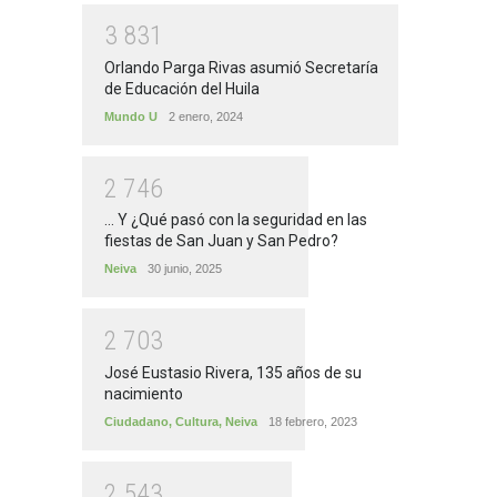
3
8
3
1
Orlando Parga Rivas asumió Secretaría
de Educación del Huila
Mundo U
2 enero, 2024
2
7
4
6
... Y ¿Qué pasó con la seguridad en las
fiestas de San Juan y San Pedro?
Neiva
30 junio, 2025
2
7
0
3
José Eustasio Rivera, 135 años de su
nacimiento
Ciudadano
,
Cultura
,
Neiva
18 febrero, 2023
2
5
4
3