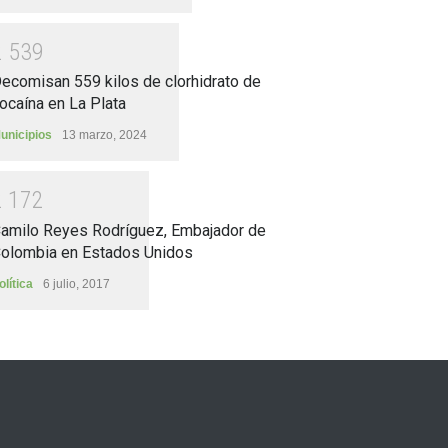
2
5
3
9
ecomisan 559 kilos de clorhidrato de
ocaína en La Plata
unicipios
13 marzo, 2024
2
1
7
2
amilo Reyes Rodríguez, Embajador de
olombia en Estados Unidos
olítica
6 julio, 2017