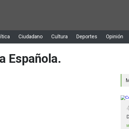
ítica
Ciudadano
Cultura
Deportes
Opinión
a Española.
M
D
M