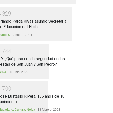
3
8
2
9
rlando Parga Rivas asumió Secretaría
e Educación del Huila
undo U
2 enero, 2024
2
7
4
4
.. Y ¿Qué pasó con la seguridad en las
iestas de San Juan y San Pedro?
eiva
30 junio, 2025
2
7
0
0
osé Eustasio Rivera, 135 años de su
acimiento
iudadano
,
Cultura
,
Neiva
18 febrero, 2023