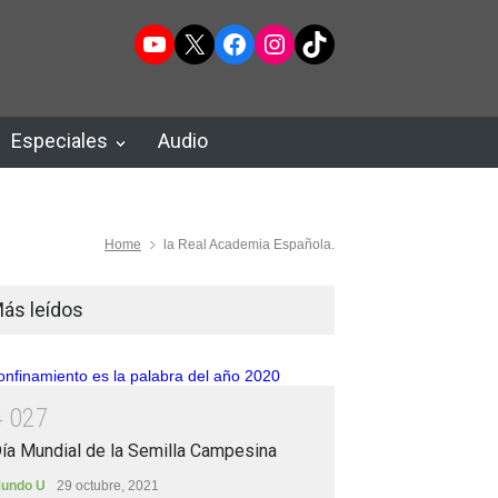
YouTube
X
Facebook
Instagram
TikTok
Especiales
Audio
Home
la Real Academia Española.
ás leídos
4
0
2
7
ía Mundial de la Semilla Campesina
undo U
29 octubre, 2021