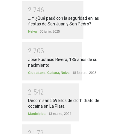
2
7
4
6
... Y ¿Qué pasó con la seguridad en las
fiestas de San Juan y San Pedro?
Neiva
30 junio, 2025
2
7
0
3
José Eustasio Rivera, 135 años de su
nacimiento
Ciudadano
,
Cultura
,
Neiva
18 febrero, 2023
2
5
4
2
Decomisan 559 kilos de clorhidrato de
cocaína en La Plata
Municipios
13 marzo, 2024
2
1
7
2