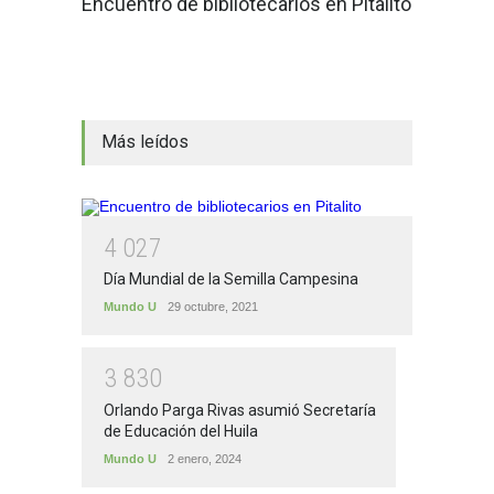
Encuentro de bibliotecarios en Pitalito
Más leídos
4
0
2
7
Día Mundial de la Semilla Campesina
Mundo U
29 octubre, 2021
3
8
3
0
Orlando Parga Rivas asumió Secretaría
de Educación del Huila
Mundo U
2 enero, 2024