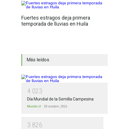
Fuertes estragos deja primera
temporada de lluvias en Huila
Más leídos
4
0
2
3
Día Mundial de la Semilla Campesina
Mundo U
29 octubre, 2021
3
8
2
6