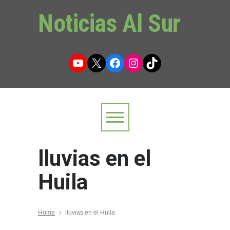
Noticias Al Sur
YouTube
X
Facebook
Instagram
TikTok
lluvias en el
Huila
Home
lluvias en el Huila