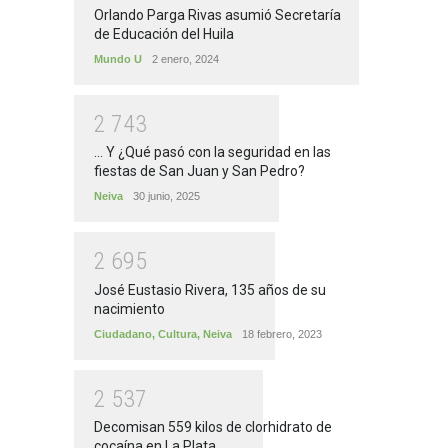
Orlando Parga Rivas asumió Secretaría
de Educación del Huila
Mundo U
2 enero, 2024
2
7
4
3
... Y ¿Qué pasó con la seguridad en las
fiestas de San Juan y San Pedro?
Neiva
30 junio, 2025
2
6
9
5
José Eustasio Rivera, 135 años de su
nacimiento
Ciudadano
,
Cultura
,
Neiva
18 febrero, 2023
2
5
3
7
Decomisan 559 kilos de clorhidrato de
cocaína en La Plata