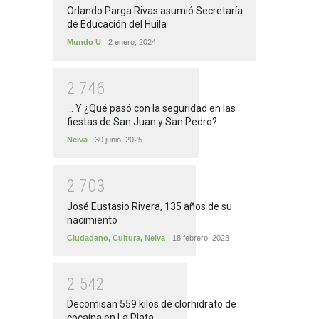
Orlando Parga Rivas asumió Secretaría
de Educación del Huila
Mundo U
2 enero, 2024
2
7
4
6
... Y ¿Qué pasó con la seguridad en las
fiestas de San Juan y San Pedro?
Neiva
30 junio, 2025
2
7
0
3
José Eustasio Rivera, 135 años de su
nacimiento
Ciudadano
,
Cultura
,
Neiva
18 febrero, 2023
2
5
4
2
Decomisan 559 kilos de clorhidrato de
cocaína en La Plata