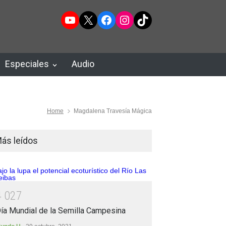
YouTube
X
Facebook
Instagram
TikTok
Especiales
Audio
Home
Magdalena Travesía Mágica
ás leídos
4
0
2
7
ía Mundial de la Semilla Campesina