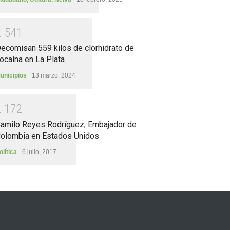
2
5
4
1
ecomisan 559 kilos de clorhidrato de
ocaína en La Plata
unicipios
13 marzo, 2024
2
1
7
2
amilo Reyes Rodríguez, Embajador de
olombia en Estados Unidos
olítica
6 julio, 2017