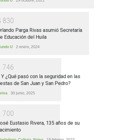
undo U
29 octubre, 2021
3
8
3
0
rlando Parga Rivas asumió Secretaría
e Educación del Huila
undo U
2 enero, 2024
2
7
4
6
.. Y ¿Qué pasó con la seguridad en las
iestas de San Juan y San Pedro?
eiva
30 junio, 2025
2
7
0
0
osé Eustasio Rivera, 135 años de su
acimiento
iudadano
,
Cultura
,
Neiva
18 febrero, 2023