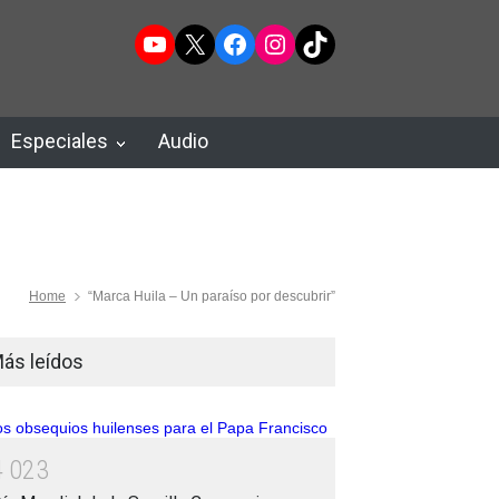
YouTube
X
Facebook
Instagram
TikTok
Especiales
Audio
Home
“Marca Huila – Un paraíso por descubrir”
ás leídos
4
0
2
3