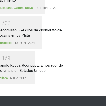
acimiento
iudadano
,
Cultura
,
Neiva
18 febrero, 2023
2
5
3
7
ecomisan 559 kilos de clorhidrato de
ocaína en La Plata
unicipios
13 marzo, 2024
2
1
6
9
amilo Reyes Rodríguez, Embajador de
olombia en Estados Unidos
olítica
6 julio, 2017