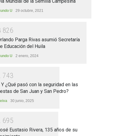
ía Mundial de la Semilla Campesina
undo U
29 octubre, 2021
3
8
2
6
rlando Parga Rivas asumió Secretaría
e Educación del Huila
undo U
2 enero, 2024
2
7
4
3
.. Y ¿Qué pasó con la seguridad en las
iestas de San Juan y San Pedro?
eiva
30 junio, 2025
2
6
9
5
osé Eustasio Rivera, 135 años de su