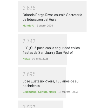
3
8
2
6
Orlando Parga Rivas asumió Secretaría
de Educación del Huila
Mundo U
2 enero, 2024
2
7
4
3
... Y ¿Qué pasó con la seguridad en las
fiestas de San Juan y San Pedro?
Neiva
30 junio, 2025
2
6
9
5
José Eustasio Rivera, 135 años de su
nacimiento
Ciudadano
,
Cultura
,
Neiva
18 febrero, 2023
2
5
3
7