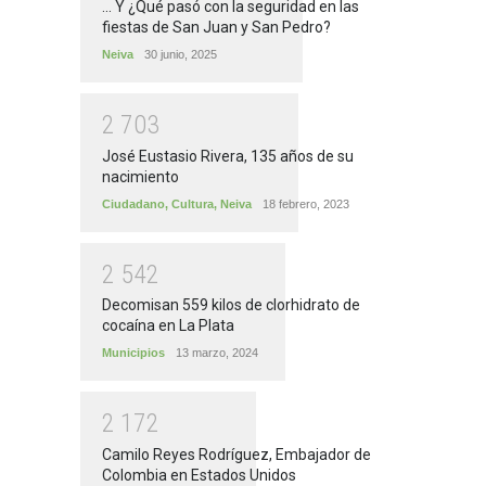
... Y ¿Qué pasó con la seguridad en las
fiestas de San Juan y San Pedro?
Neiva
30 junio, 2025
2
7
0
3
José Eustasio Rivera, 135 años de su
nacimiento
Ciudadano
,
Cultura
,
Neiva
18 febrero, 2023
2
5
4
2
Decomisan 559 kilos de clorhidrato de
cocaína en La Plata
Municipios
13 marzo, 2024
2
1
7
2
Camilo Reyes Rodríguez, Embajador de
Colombia en Estados Unidos