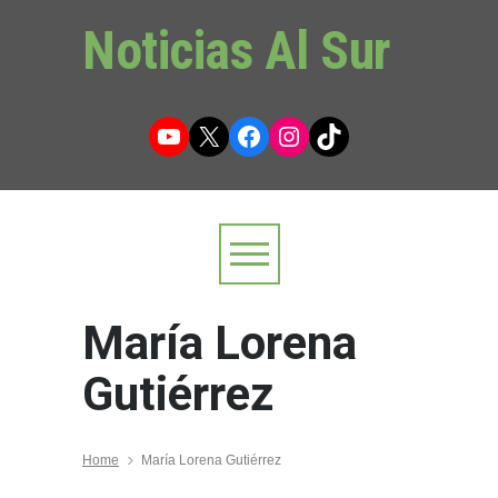
Noticias Al Sur
YouTube
X
Facebook
Instagram
TikTok
María Lorena
Gutiérrez
Home
María Lorena Gutiérrez