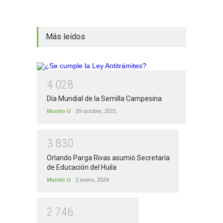
Más leídos
4
0
2
8
Día Mundial de la Semilla Campesina
Mundo U
29 octubre, 2021
3
8
3
0
Orlando Parga Rivas asumió Secretaría
de Educación del Huila
Mundo U
2 enero, 2024
2
7
4
6