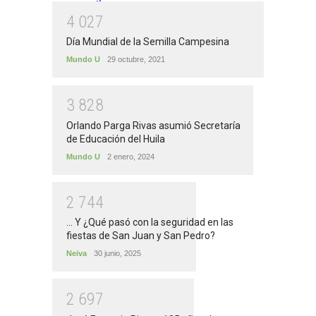
4
0
2
7
Día Mundial de la Semilla Campesina
Mundo U
29 octubre, 2021
3
8
2
8
Orlando Parga Rivas asumió Secretaría
de Educación del Huila
Mundo U
2 enero, 2024
2
7
4
4
... Y ¿Qué pasó con la seguridad en las
fiestas de San Juan y San Pedro?
Neiva
30 junio, 2025
2
6
9
7