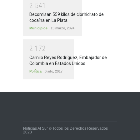
2
5
4
1
Decomisan 559 kilos de clorhidrato de
cocaína en La Plata
Municipios
13 marzo, 2024
2
1
7
2
Camilo Reyes Rodríguez, Embajador de
Colombia en Estados Unidos
Política
6 julio, 2017
Noticias Al Sur © Todos los Derechos Reservados
2023