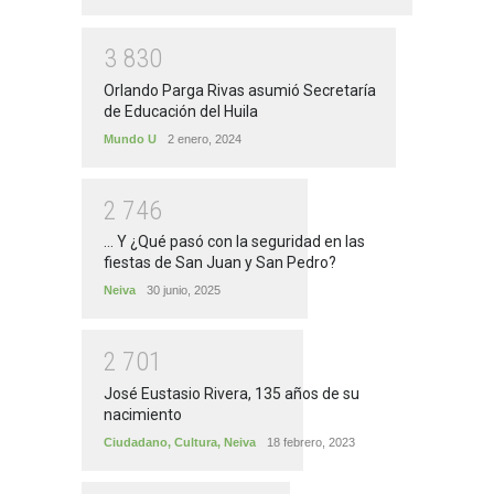
3
8
3
0
Orlando Parga Rivas asumió Secretaría
de Educación del Huila
Mundo U
2 enero, 2024
2
7
4
6
... Y ¿Qué pasó con la seguridad en las
fiestas de San Juan y San Pedro?
Neiva
30 junio, 2025
2
7
0
1
José Eustasio Rivera, 135 años de su
nacimiento
Ciudadano
,
Cultura
,
Neiva
18 febrero, 2023