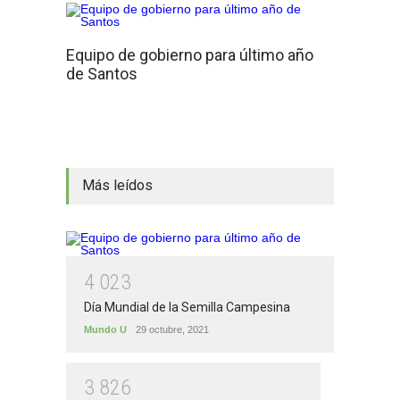
Equipo de gobierno para último año
de Santos
Más leídos
4
0
2
3
Día Mundial de la Semilla Campesina
Mundo U
29 octubre, 2021
3
8
2
6