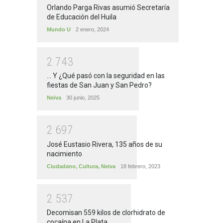
Orlando Parga Rivas asumió Secretaría
de Educación del Huila
Mundo U
2 enero, 2024
2
7
4
3
... Y ¿Qué pasó con la seguridad en las
fiestas de San Juan y San Pedro?
Neiva
30 junio, 2025
2
6
9
7
José Eustasio Rivera, 135 años de su
nacimiento
Ciudadano
,
Cultura
,
Neiva
18 febrero, 2023
2
5
3
7
Decomisan 559 kilos de clorhidrato de
cocaína en La Plata