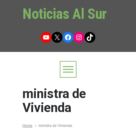
Noticias Al Sur
YouTube
X
Facebook
Instagram
TikTok
ministra de
Vivienda
Home
ministra de Vivienda