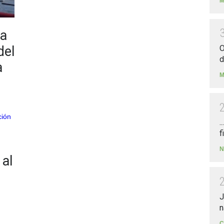
M
ta
O
del
d
a
M
.
f
N
 al
J
n
C