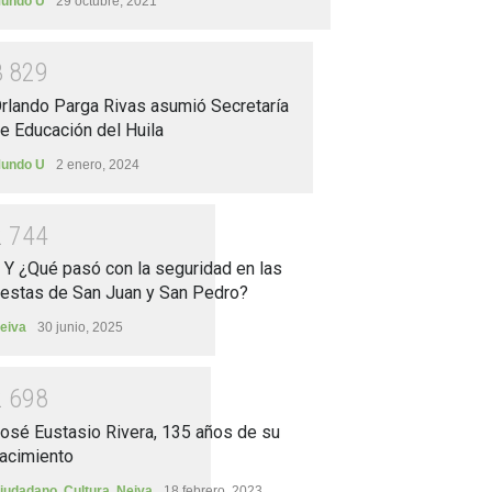
undo U
29 octubre, 2021
3
8
2
9
rlando Parga Rivas asumió Secretaría
e Educación del Huila
undo U
2 enero, 2024
2
7
4
4
.. Y ¿Qué pasó con la seguridad en las
iestas de San Juan y San Pedro?
eiva
30 junio, 2025
2
6
9
8
osé Eustasio Rivera, 135 años de su
acimiento
iudadano
,
Cultura
,
Neiva
18 febrero, 2023