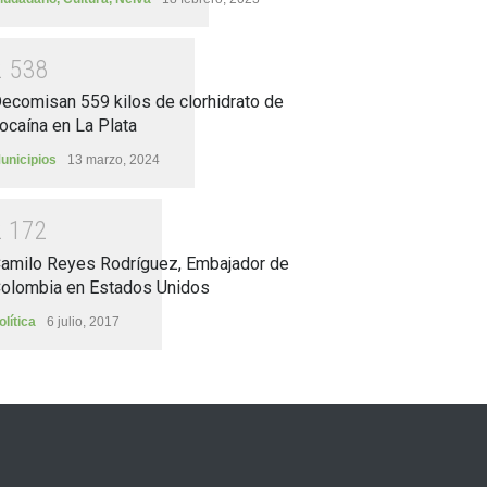
2
5
3
8
ecomisan 559 kilos de clorhidrato de
ocaína en La Plata
unicipios
13 marzo, 2024
2
1
7
2
amilo Reyes Rodríguez, Embajador de
olombia en Estados Unidos
olítica
6 julio, 2017