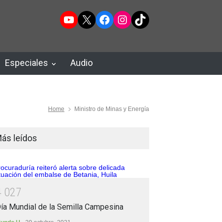
YouTube
X
Facebook
Instagram
TikTok
Especiales
Audio
Home
Ministro de Minas y Energía
ás leídos
4
0
2
7
ía Mundial de la Semilla Campesina