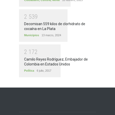
2
5
3
9
Decomisan 559 kilos de clorhidrato de
cocaína en La Plata
Municipios
13 marzo, 2024
2
1
7
2
Camilo Reyes Rodríguez, Embajador de
Colombia en Estados Unidos
Política
6 julio, 2017