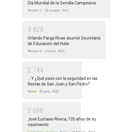
Día Mundial de la Semilla Campesina
Mundo U
29 octubre, 2021
3
8
2
9
Orlando Parga Rivas asumió Secretaría
de Educación del Huila
Mundo U
2 enero, 2024
2
7
4
4
... Y ¿Qué pasó con la seguridad en las
fiestas de San Juan y San Pedro?
Neiva
30 junio, 2025
2
6
9
8
José Eustasio Rivera, 135 años de su
nacimiento
Ciudadano
,
Cultura
,
Neiva
18 febrero, 2023