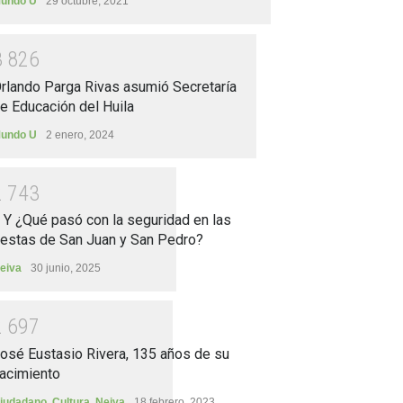
undo U
29 octubre, 2021
3
8
2
6
rlando Parga Rivas asumió Secretaría
e Educación del Huila
undo U
2 enero, 2024
2
7
4
3
.. Y ¿Qué pasó con la seguridad en las
iestas de San Juan y San Pedro?
eiva
30 junio, 2025
2
6
9
7
osé Eustasio Rivera, 135 años de su
acimiento
iudadano
,
Cultura
,
Neiva
18 febrero, 2023