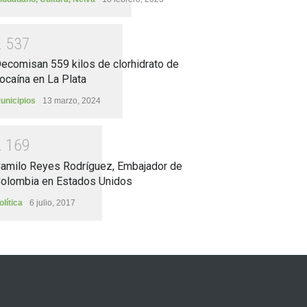
2
5
3
7
ecomisan 559 kilos de clorhidrato de
ocaína en La Plata
unicipios
13 marzo, 2024
2
1
6
9
amilo Reyes Rodríguez, Embajador de
olombia en Estados Unidos
olítica
6 julio, 2017