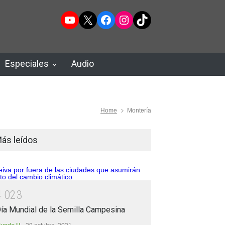
YouTube
X
Facebook
Instagram
TikTok
Especiales
Audio
Home
Montería
ás leídos
4
0
2
3
ía Mundial de la Semilla Campesina