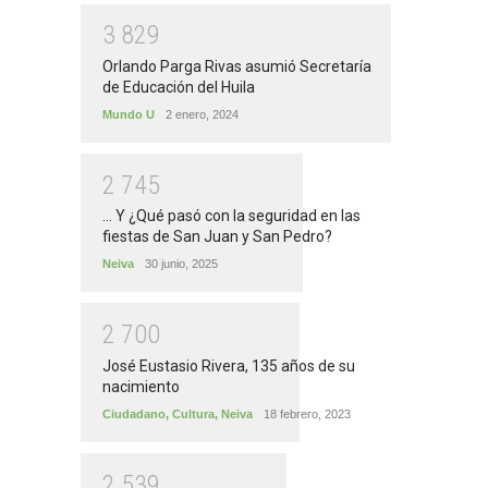
3
8
2
9
Orlando Parga Rivas asumió Secretaría
de Educación del Huila
Mundo U
2 enero, 2024
2
7
4
5
... Y ¿Qué pasó con la seguridad en las
fiestas de San Juan y San Pedro?
Neiva
30 junio, 2025
2
7
0
0
José Eustasio Rivera, 135 años de su
nacimiento
Ciudadano
,
Cultura
,
Neiva
18 febrero, 2023
2
5
3
9