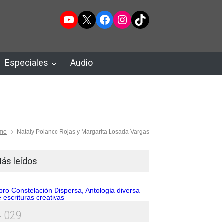
YouTube
X
Facebook
Instagram
TikTok
Especiales
Audio
me
Nataly Polanco Rojas y Margarita Losada Vargas
ás leídos
4
0
2
9