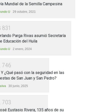
ía Mundial de la Semilla Campesina
undo U
29 octubre, 2021
3
8
3
1
rlando Parga Rivas asumió Secretaría
e Educación del Huila
undo U
2 enero, 2024
2
7
4
6
.. Y ¿Qué pasó con la seguridad en las
iestas de San Juan y San Pedro?
eiva
30 junio, 2025
2
7
0
3
osé Eustasio Rivera, 135 años de su