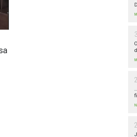
D
M
O
rsa
d
M
.
f
N
J