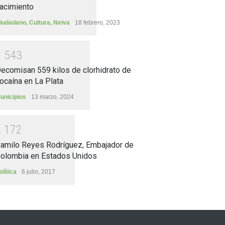
acimiento
iudadano
,
Cultura
,
Neiva
18 febrero, 2023
2
5
4
3
ecomisan 559 kilos de clorhidrato de
ocaína en La Plata
unicipios
13 marzo, 2024
2
1
7
2
amilo Reyes Rodríguez, Embajador de
olombia en Estados Unidos
olítica
6 julio, 2017