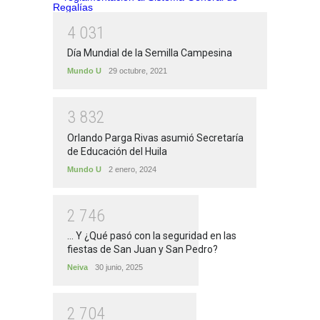
4
0
3
1
Día Mundial de la Semilla Campesina
Mundo U
29 octubre, 2021
3
8
3
2
Orlando Parga Rivas asumió Secretaría
de Educación del Huila
Mundo U
2 enero, 2024
2
7
4
6
... Y ¿Qué pasó con la seguridad en las
fiestas de San Juan y San Pedro?
Neiva
30 junio, 2025
2
7
0
4