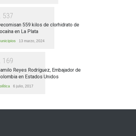
2
5
3
7
ecomisan 559 kilos de clorhidrato de
ocaína en La Plata
unicipios
13 marzo, 2024
2
1
6
9
amilo Reyes Rodríguez, Embajador de
olombia en Estados Unidos
olítica
6 julio, 2017