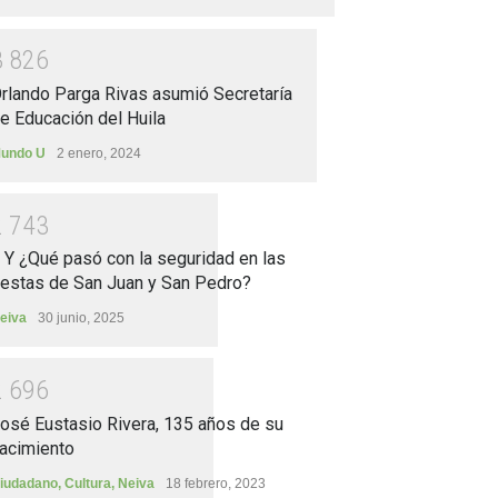
3
8
2
6
rlando Parga Rivas asumió Secretaría
e Educación del Huila
undo U
2 enero, 2024
2
7
4
3
.. Y ¿Qué pasó con la seguridad en las
iestas de San Juan y San Pedro?
eiva
30 junio, 2025
2
6
9
6
osé Eustasio Rivera, 135 años de su
acimiento
iudadano
,
Cultura
,
Neiva
18 febrero, 2023