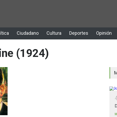
ítica
Ciudadano
Cultura
Deportes
Opinión
ine (1924)
M
D
M