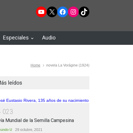
YouTube
X
Facebook
Instagram
TikTok
Especiales
Audio
Home
novela La Vorágine (1924)
ás leídos
4
0
2
3
ía Mundial de la Semilla Campesina
undo U
29 octubre, 2021